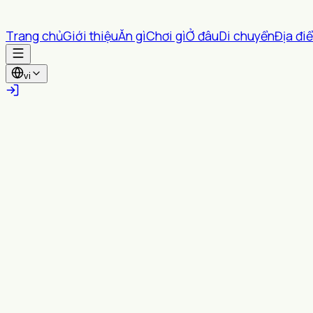
Trang chủ
Giới thiệu
Ăn gì
Chơi gì
Ở đâu
Di chuyển
Địa đi
vi
Tất cả tỉnh thành
Tất cả Phường/xã
Tìm kiếm
Gợi ý gần bạn
Bật vị trí để xem các nội dung trong bán kính bạn chọn
Bật vị trí