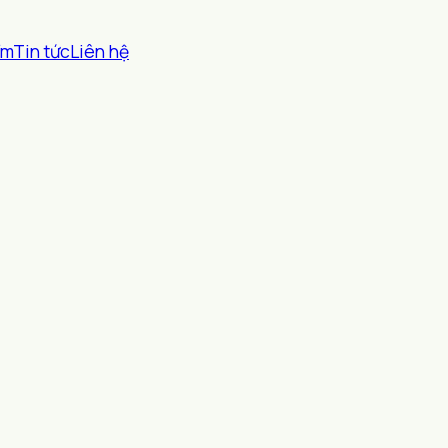
ểm
Tin tức
Liên hệ
.