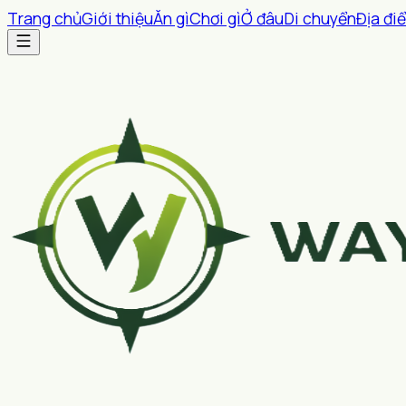
Trang chủ
Giới thiệu
Ăn gì
Chơi gì
Ở đâu
Di chuyển
Địa đi