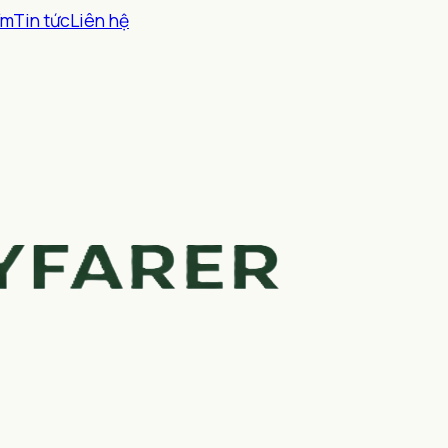
ểm
Tin tức
Liên hệ