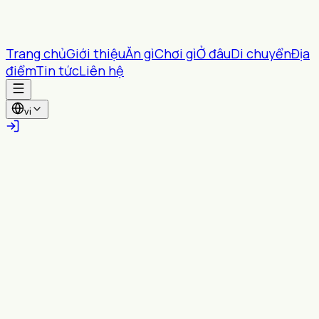
Trang chủ
Giới thiệu
Ăn gì
Chơi gì
Ở đâu
Di chuyển
Địa
điểm
Tin tức
Liên hệ
vi
Tất cả tỉnh thành
Tất cả Phường/xã
Tìm kiếm
Gợi ý gần bạn
Bật vị trí để xem các nội dung trong bán kính bạn
chọn.