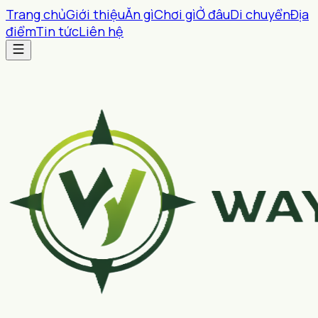
Trang chủ
Giới thiệu
Ăn gì
Chơi gì
Ở đâu
Di chuyển
Địa
điểm
Tin tức
Liên hệ