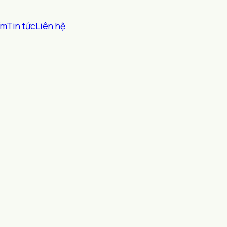
ểm
Tin tức
Liên hệ
.