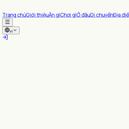
Trang chủ
Giới thiệu
Ăn gì
Chơi gì
Ở đâu
Di chuyển
Địa đi
vi
Tất cả tỉnh thành
Tất cả Phường/xã
Tìm kiếm
Gợi ý gần bạn
Bật vị trí để xem các nội dung trong bán kính bạn chọn
Bật vị trí