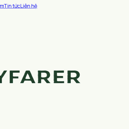
ểm
Tin tức
Liên hệ