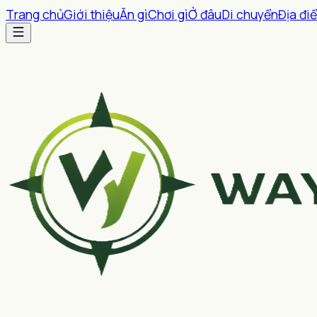
Trang chủ
Giới thiệu
Ăn gì
Chơi gì
Ở đâu
Di chuyển
Địa đi