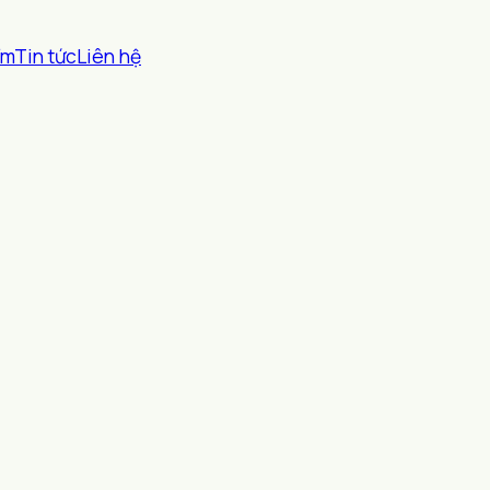
ểm
Tin tức
Liên hệ
.