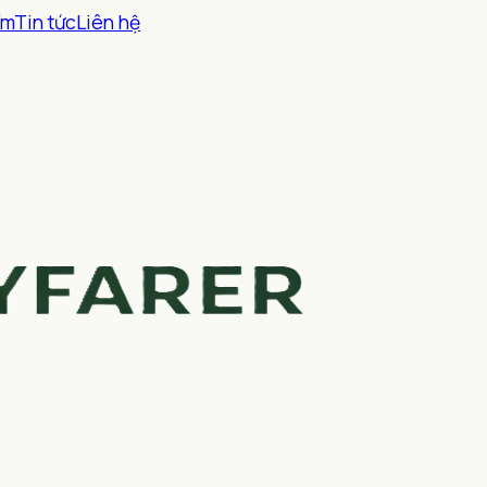
ểm
Tin tức
Liên hệ