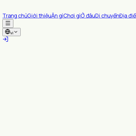
Trang chủ
Giới thiệu
Ăn gì
Chơi gì
Ở đâu
Di chuyển
Địa đi
vi
Tất cả tỉnh thành
Tất cả Phường/xã
Tìm kiếm
Gợi ý gần bạn
Bật vị trí để xem các nội dung trong bán kính bạn chọn
Bật vị trí