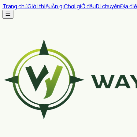
Trang chủ
Giới thiệu
Ăn gì
Chơi gì
Ở đâu
Di chuyển
Địa đi