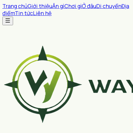
Trang chủ
Giới thiệu
Ăn gì
Chơi gì
Ở đâu
Di chuyển
Địa
điểm
Tin tức
Liên hệ