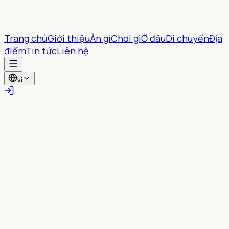
Trang chủ
Giới thiệu
Ăn gì
Chơi gì
Ở đâu
Di chuyển
Địa
điểm
Tin tức
Liên hệ
vi